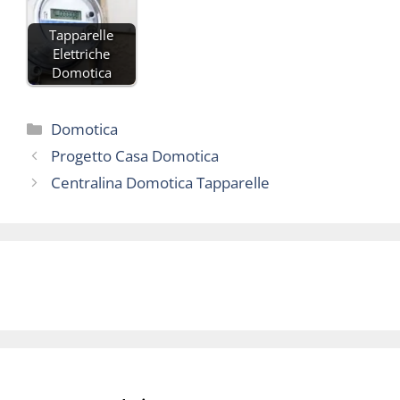
Tapparelle
Elettriche
Domotica
Categorie
Domotica
Progetto Casa Domotica
Centralina Domotica Tapparelle