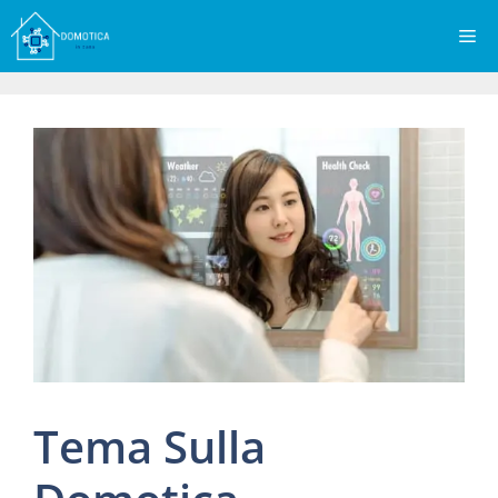
Vai
Me
al
contenuto
Tema Sulla