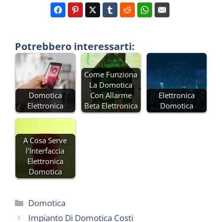
Potrebbero interessarti:
Come Funziona
La Domotica
Domotica
Con Allarme
Elettronica
Elettronica
Beta Elettronica
Domotica
A Cosa Serve
l'Interfaccia
Elettronica
Domotica
Categorie
Domotica
Impianto Di Domotica Costi