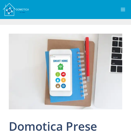
Vai
Me
al
contenuto
Domotica Prese