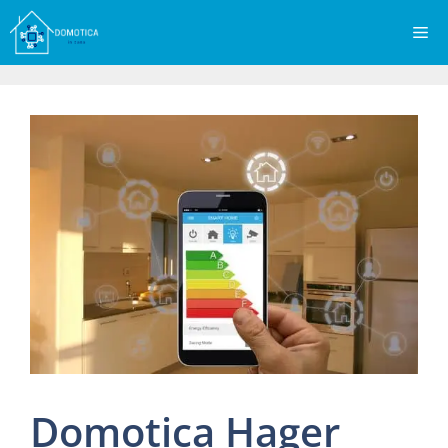
Vai
Me
al
contenuto
Domotica Hager