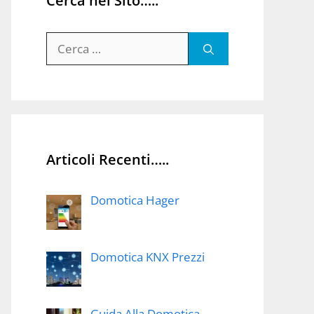
Cerca nel Sito…..
Ricerca
per:
Articoli Recenti…..
Domotica Hager
Domotica KNX Prezzi
Guida Alla Domotica