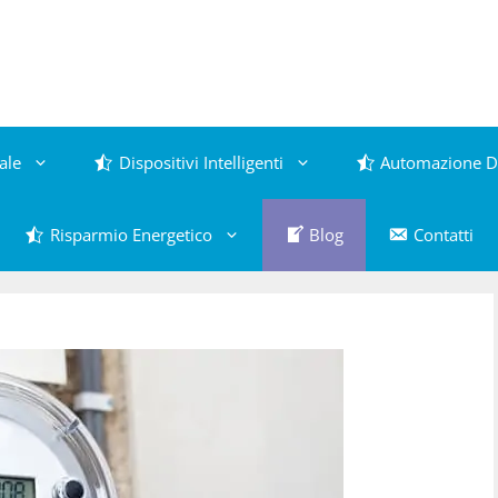
ale
Dispositivi Intelligenti
Automazione D
Risparmio Energetico
Blog
Contatti