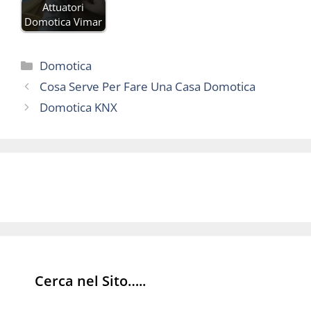
Attuatori
Domotica Vimar
Categorie
Domotica
Cosa Serve Per Fare Una Casa Domotica
Domotica KNX
Cerca nel Sito…..