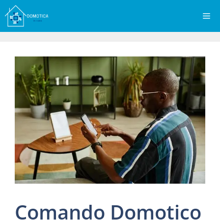
Vai
Me
al
contenuto
Comando Domotico