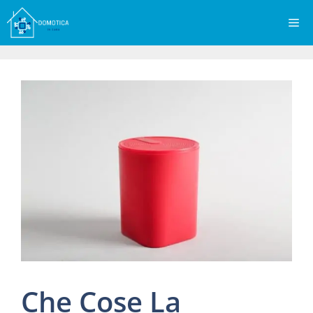
Vai
Me
al
contenuto
Che Cose La