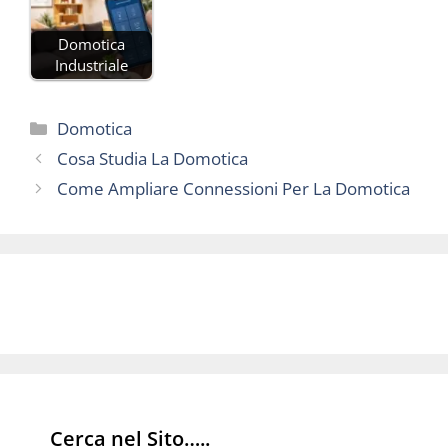
Domotica
Industriale
Categorie
Domotica
Cosa Studia La Domotica
Come Ampliare Connessioni Per La Domotica
Cerca nel Sito…..