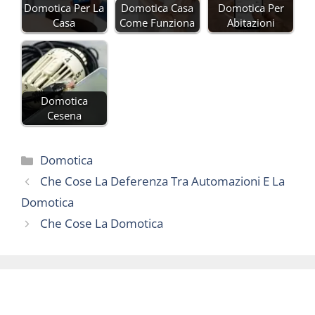
Domotica Per La
Domotica Casa
Domotica Per
Casa
Come Funziona
Abitazioni
Domotica
Cesena
Categorie
Domotica
Che Cose La Deferenza Tra Automazioni E La
Domotica
Che Cose La Domotica