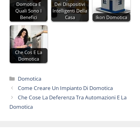
Domotica E
Dei Dispositivi
Quali Sono I
Intelligenti Della
Benefici
Casa
Ikon Domotica
Che Cos E La
Domotica
Categorie
Domotica
Come Creare Un Impianto Di Domotica
Che Cose La Deferenza Tra Automazioni E La
Domotica