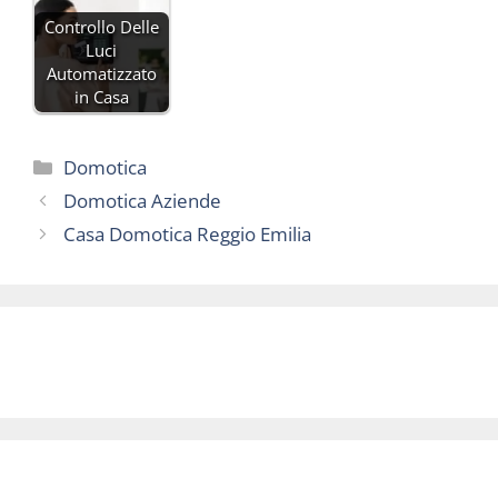
Controllo Delle
Luci
Automatizzato
in Casa
Categorie
Domotica
Domotica Aziende
Casa Domotica Reggio Emilia