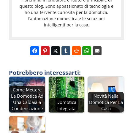
questo blog. Sono appassionato di tecnologia e
ho una fervente curiosità per la domotica,
l’automazione domestica e le soluzioni
intelligenti per la casa.
Potrebbero interessarti:
Come Mettere
La Domotica Ad
Novità Nella
Una Caldaia a
Domotica
Domotica Per La
Condensazione
Integrata
Casa