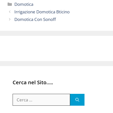
Categorie
Domotica
Irrigazione Domotica Bticino
Domotica Con Sonoff
Cerca nel Sito…..
Ricerca
per: