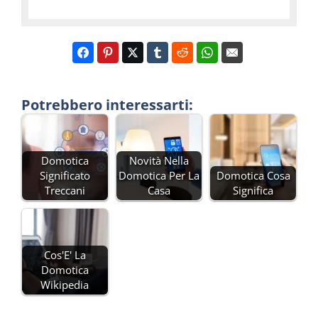
Potrebbero interessarti:
Domotica
Novità Nella
Significato
Domotica Per La
Domotica Cosa
Treccani
Casa
Significa
Cos'E' La
Domotica
Wikipedia