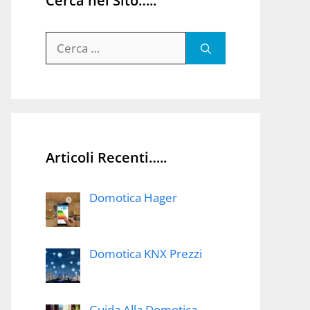
Cerca nel Sito…..
Ricerca
per:
Articoli Recenti…..
Domotica Hager
Domotica KNX Prezzi
Guida Alla Domotica