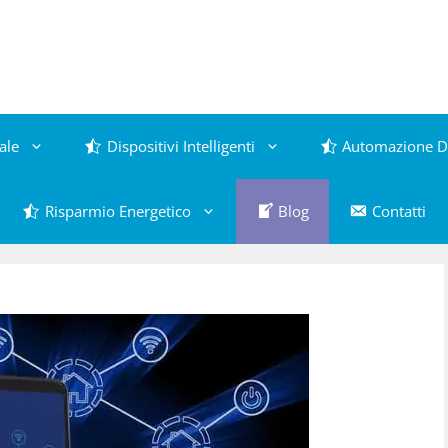
ale
Dispositivi Intelligenti
Automazione D
Risparmio Energetico
Blog
Contatti