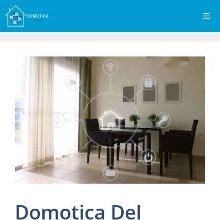
Vai
Me
al
contenuto
Domotica Del