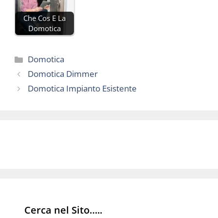
Che Cos E La
Domotica
Categorie
Domotica
Domotica Dimmer
Domotica Impianto Esistente
Cerca nel Sito…..