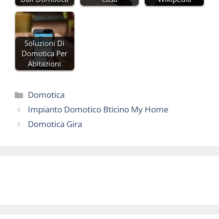
Soluzioni Di
Domotica Per
Abitazioni
Categorie
Domotica
Impianto Domotico Bticino My Home
Domotica Gira