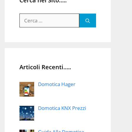
Cerca nel Sito…..
Ricerca
per:
Articoli Recenti…..
Domotica Hager
Domotica KNX Prezzi
Guida Alla Domotica