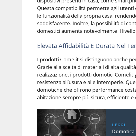
dispositivi presenti in casa, come smartpho
Questa compatibilità permette agli utenti di
le funzionalità della propria casa, renden
soddisfacente. Inoltre, la possibilità di cont
domestici aumenta notevolmente il livello 
Elevata Affidabilità E Durata Nel T
I prodotti Comelit si distinguono anche per
Grazie alla scelta di materiali di alta quali
realizzazione, i prodotti domotici Comelit
resistenza all’usura e alle intemperie. Ques
domotiche che offrono performance costan
abitazione sempre più sicura, efficiente e
LEGGI
Domotica 