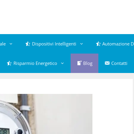
ale
Dispositivi Intelligenti
Automazione D
Risparmio Energetico
Blog
Contatti