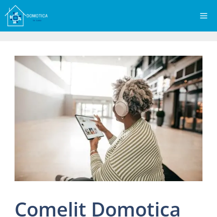
Vai
Me
al
contenuto
Comelit Domotica