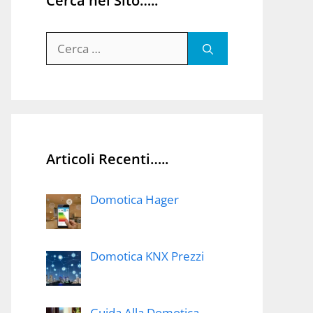
Cerca nel Sito…..
Ricerca
per:
Articoli Recenti…..
Domotica Hager
Domotica KNX Prezzi
Guida Alla Domotica