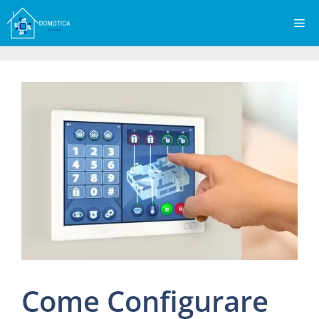
Vai
Me
al
contenuto
Come Configurare