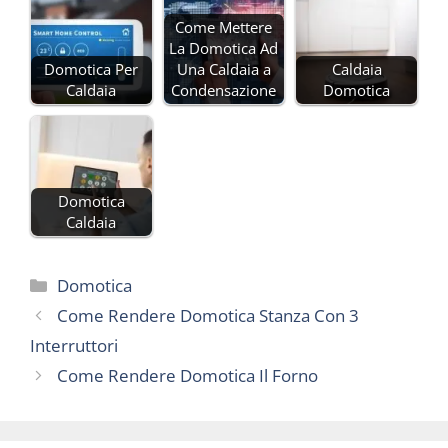
Come Mettere
La Domotica Ad
Domotica Per
Una Caldaia a
Caldaia
Caldaia
Condensazione
Domotica
Domotica
Caldaia
Categorie
Domotica
Come Rendere Domotica Stanza Con 3
Interruttori
Come Rendere Domotica Il Forno