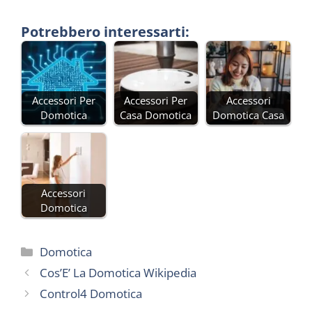
Potrebbero interessarti:
Accessori Per
Accessori Per
Accessori
Domotica
Casa Domotica
Domotica Casa
Accessori
Domotica
Categorie
Domotica
Cos’E’ La Domotica Wikipedia
Control4 Domotica