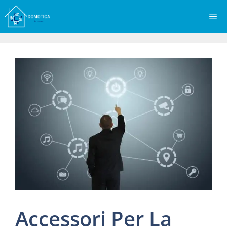
Vai
Me
al
contenuto
Accessori Per La