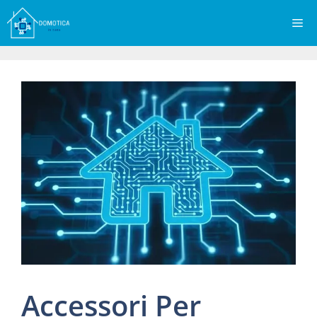
Vai
Me
al
contenuto
Accessori Per