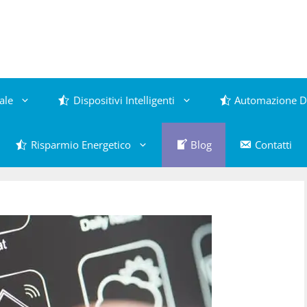
ale
Dispositivi Intelligenti
Automazione D
Risparmio Energetico
Blog
Contatti