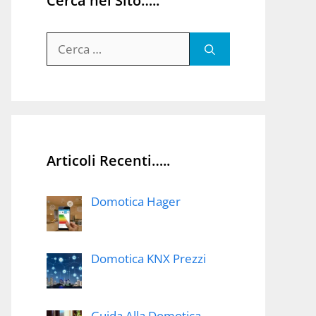
Cerca nel Sito…..
Ricerca
per:
Articoli Recenti…..
Domotica Hager
Domotica KNX Prezzi
Guida Alla Domotica