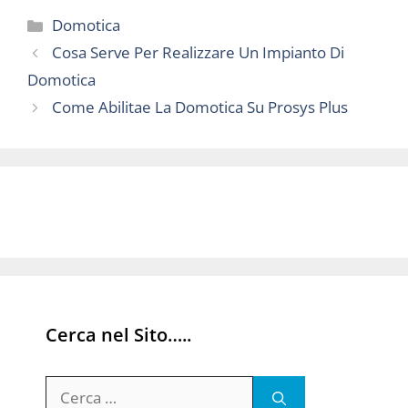
Categorie
Domotica
Cosa Serve Per Realizzare Un Impianto Di
Domotica
Come Abilitae La Domotica Su Prosys Plus
Cerca nel Sito…..
Ricerca