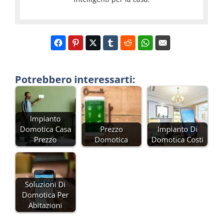
Potrebbero interessarti:
Impianto
Domotica Casa
Prezzo
Impianto Di
Prezzo
Domotica
Domotica Costi
Soluzioni Di
Domotica Per
Abitazioni