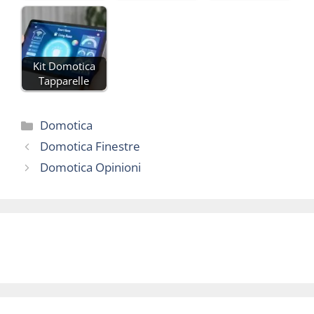
Kit Domotica
Tapparelle
Categorie
Domotica
Domotica Finestre
Domotica Opinioni