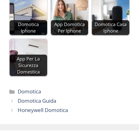
Domotica
App Domotica
Domotica Casa
Iphone
Per Iphone
Iphone
App Per La
Sicurezza
Domestica
Categorie
Domotica
Domotica Guida
Honeywell Domotica