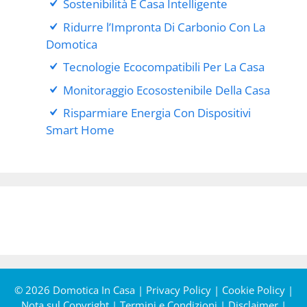
Sostenibilità E Casa Intelligente
Ridurre l’Impronta Di Carbonio Con La
Domotica
Tecnologie Ecocompatibili Per La Casa
Monitoraggio Ecosostenibile Della Casa
Risparmiare Energia Con Dispositivi
Smart Home
© 2026 Domotica In Casa |
Privacy Policy
|
Cookie Policy
|
Nota sul Copyright
|
Termini e Condizioni
|
Disclaimer
|