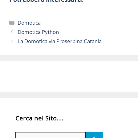
a
Categorie
Domotica
Domotica Python
La Domotica via Proserpina Catania
Cerca nel Sito…..
Ricerca