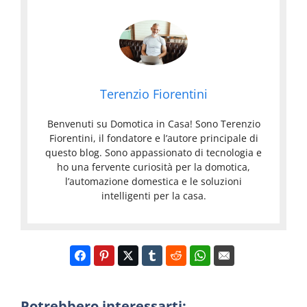
N
m
e
o
l
t
l
i
a
c
D
a
o
C
Terenzio Fiorentini
m
a
o
D
s
Benvenuti su Domotica in Casa! Sono Terenzio
t
o
a
Fiorentini, il fondatore e l’autore principale di
D
i
m
C
questo blog. Sono appassionato di tecnologia e
o
c
o
o
ho una fervente curiosità per la domotica,
m
a
t
m
l’automazione domestica e le soluzioni
o
P
i
e
intelligenti per la casa.
t
e
c
F
i
r
a
u
c
L
D
n
a
a
o
z
a
C
m
i
C
a
i
o
a
s
n
n
s
Potrebbero interessarti:
a
o
a