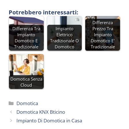
Potrebbero interessarti:
Differenza
Differenza Tra
Impianto
Prezzo Tra
Impianto
Elettrico
Impianto
Domotico E
Tradizionale O
Domotico E'
Tradizionale
Domotico
Tradizionale
Domotica Senza
Cloud
Categorie
Domotica
Domotica KNX Bticino
Impianto Di Domotica in Casa