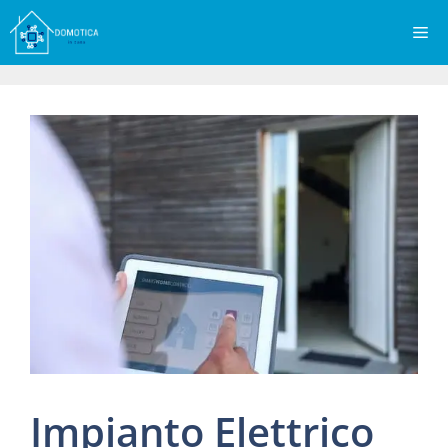
Vai
Me
al
contenuto
Impianto Elettrico