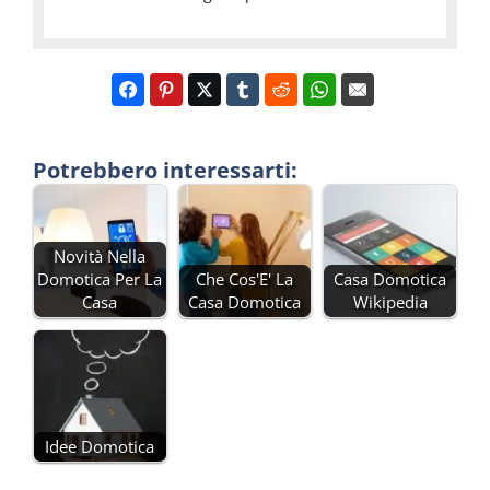
Potrebbero interessarti:
Novità Nella
Domotica Per La
Che Cos'E' La
Casa Domotica
Casa
Casa Domotica
Wikipedia
Idee Domotica