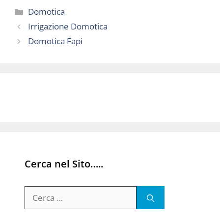
Categorie
Domotica
Irrigazione Domotica
Domotica Fapi
Cerca nel Sito…..
Ricerca
per: