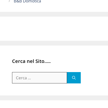
B&B Domotica
Cerca nel Sito…..
Ricerca
per: