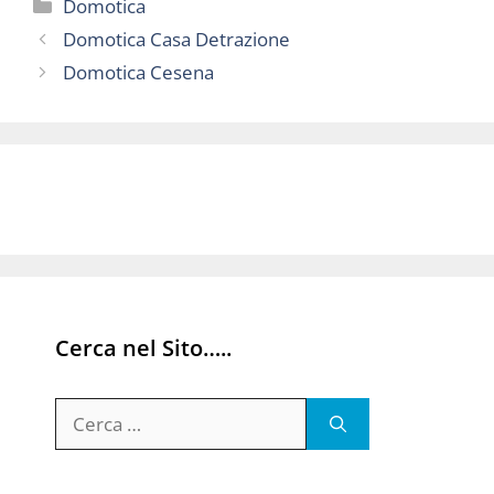
Categorie
Domotica
Domotica Casa Detrazione
Domotica Cesena
Cerca nel Sito…..
Ricerca
per: