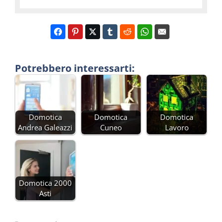
Potrebbero interessarti:
Domotica
Domotica
Domotica
Andrea Galeazzi
Cuneo
Lavoro
Domotica 2000
Asti