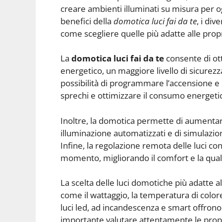
creare ambienti illuminati su misura per o
benefici della
domotica luci fai da te
, i div
come scegliere quelle più adatte alle prop
La
domotica luci fai da te
consente di ot
energetico, un maggiore livello di sicurez
possibilità di programmare l’accensione e l
sprechi e ottimizzare il consumo energeti
Inoltre, la domotica permette di aumentare
illuminazione automatizzati e di simulazio
Infine, la regolazione remota delle luci co
momento, migliorando il comfort e la qualit
La scelta delle luci domotiche più adatte a
come il wattaggio, la temperatura di color
luci led, ad incandescenza e smart offrono 
importante valutare attentamente le propr