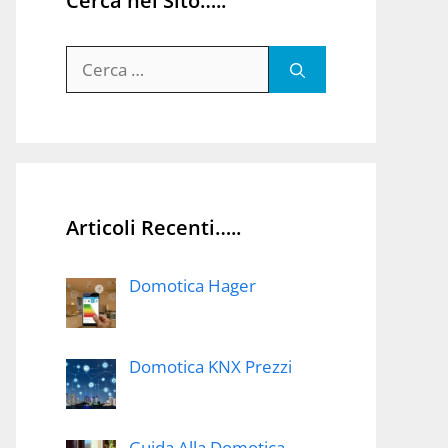
Cerca nel Sito…..
Ricerca
per:
Articoli Recenti…..
Domotica Hager
Domotica KNX Prezzi
Guida Alla Domotica