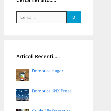
Cerca nel Sito…..
Ricerca
per:
Articoli Recenti…..
Domotica Hager
Domotica KNX Prezzi
Guida Alla Domotica