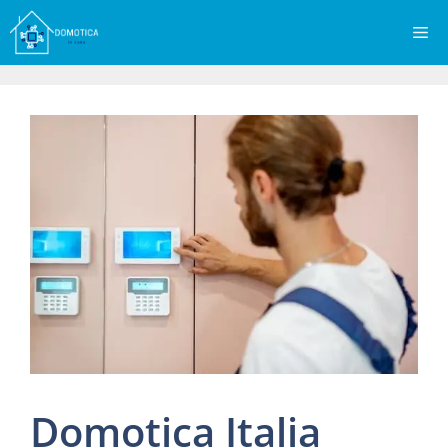
Vai
Me
al
contenuto
Domotica Italia