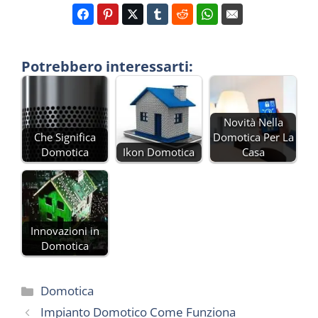
Potrebbero interessarti:
Novità Nella
Che Significa
Domotica Per La
Domotica
Ikon Domotica
Casa
Innovazioni in
Domotica
Categorie
Domotica
Impianto Domotico Come Funziona