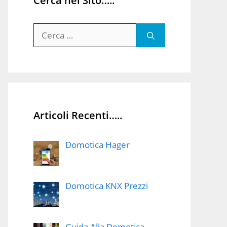
Cerca nel Sito…..
Ricerca
per:
Articoli Recenti…..
Domotica Hager
Domotica KNX Prezzi
Guida Alla Domotica