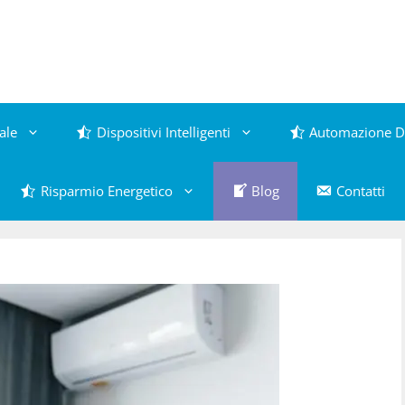
ale
Dispositivi Intelligenti
Automazione D
Risparmio Energetico
Blog
Contatti