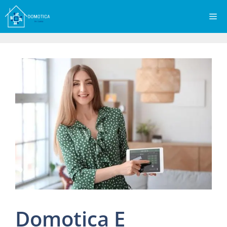
Vai
Me
al
contenuto
Domotica E