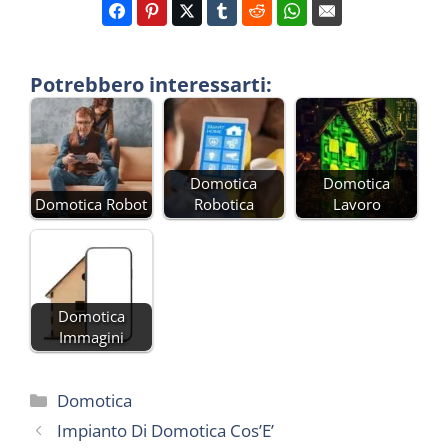
Potrebbero interessarti:
Domotica
Domotica
Domotica Robot
Robotica
Lavoro
Domotica
Immagini
Categorie
Domotica
Impianto Di Domotica Cos’E’