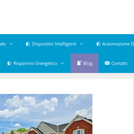
ale
Dispositivi Intelligenti
Automazione D
Risparmio Energetico
Blog
Contatti