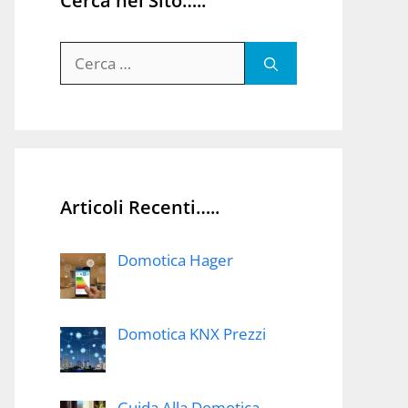
Cerca nel Sito…..
Ricerca
per:
Articoli Recenti…..
Domotica Hager
Domotica KNX Prezzi
Guida Alla Domotica