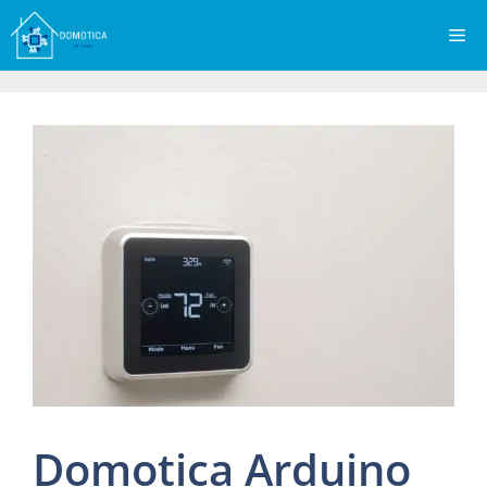
Vai
Me
al
contenuto
Domotica Arduino