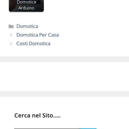
Domotica
Arduino
Categorie
Domotica
Domotica Per Casa
Costi Domotica
Cerca nel Sito…..