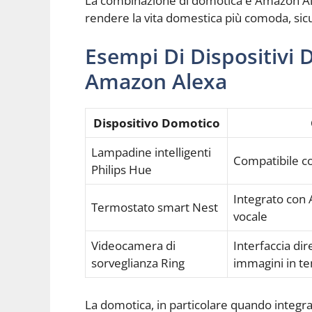
La combinazione di domotica e Amazon Ale
rendere la vita domestica più comoda, sicu
Esempi Di Dispositivi 
Amazon Alexa
Dispositivo Domotico
Lampadine intelligenti
Compatibile c
Philips Hue
Integrato con 
Termostato smart Nest
vocale
Videocamera di
Interfaccia di
sorveglianza Ring
immagini in t
La domotica, in particolare quando integr