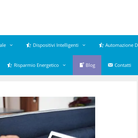
ale
Dispositivi Intelligenti
Automazione D
Risparmio Energetico
Blog
Contatti