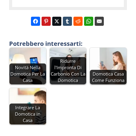
Potrebbero interessarti:
Ridurre
Novità Nella
l'Impronta Di
Domotica Per La
Carbonio Con La
Domotica Casa
Casa
Domotica
Come Funziona
Integrare La
Domotica in
Casa