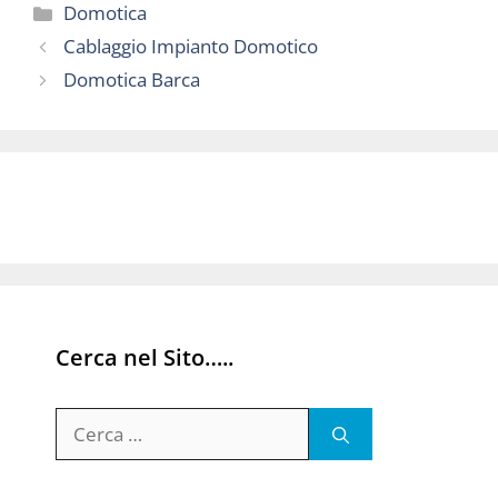
Categorie
Domotica
Cablaggio Impianto Domotico
Domotica Barca
Cerca nel Sito…..
Ricerca
per: