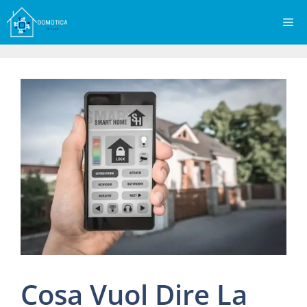
Vai
Me
al
contenuto
Cosa Vuol Dire La