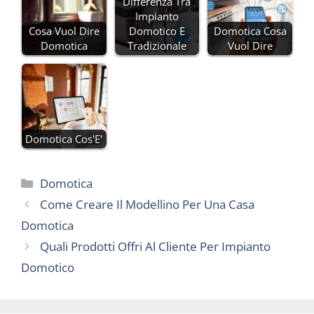
Differenza Tra
Impianto
Cosa Vuol Dire
Domotico E
Domotica Cosa
Domotica
Tradizionale
Vuol Dire
Domotica Cos'E'
Categorie
Domotica
Come Creare Il Modellino Per Una Casa
Domotica
Quali Prodotti Offri Al Cliente Per Impianto
Domotico