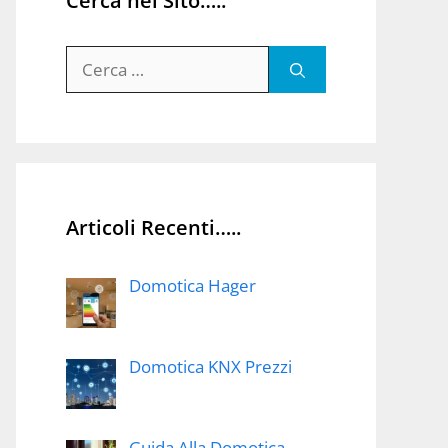
Cerca nel Sito…..
Ricerca
per:
Articoli Recenti…..
Domotica Hager
Domotica KNX Prezzi
Guida Alla Domotica