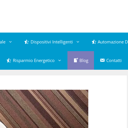
ale
Dispositivi Intelligenti
Automazione D
Risparmio Energetico
Blog
Contatti