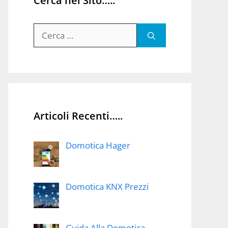
Cerca nel Sito…..
Ricerca
per:
Articoli Recenti…..
Domotica Hager
Domotica KNX Prezzi
Guida Alla Domotica