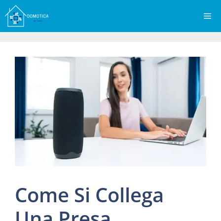
Vai
Me
al
contenuto
Come Si Collega
Una Presa