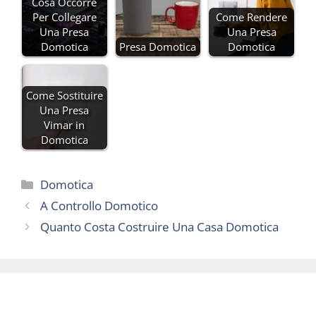
Cosa Occorre
Per Collegare
Come Rendere
Una Presa
Una Presa
Domotica
Presa Domotica
Domotica
Come Sostituire
Una Presa
Vimar in
Domotica
Categorie
Domotica
A Controllo Domotico
Quanto Costa Costruire Una Casa Domotica