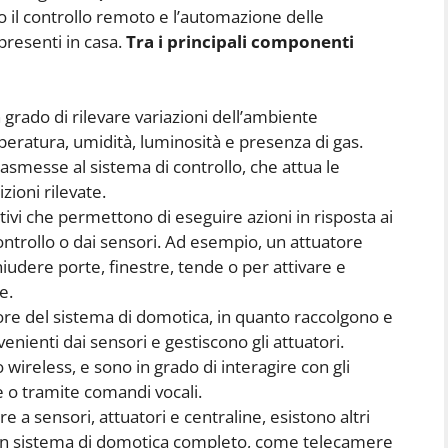
l controllo remoto e l’automazione delle
presenti in casa.
Tra i principali componenti
n grado di rilevare variazioni dell’ambiente
ratura, umidità, luminosità e presenza di gas.
smesse al sistema di controllo, che attua le
zioni rilevate.
itivi che permettono di eseguire azioni in risposta ai
ontrollo o dai sensori. Ad esempio, un attuatore
hiudere porte, finestre, tende o per attivare e
e.
uore del sistema di domotica, in quanto raccolgono e
enienti dai sensori e gestiscono gli attuatori.
wireless, e sono in grado di interagire con gli
e o tramite comandi vocali.
re a sensori, attuatori e centraline, esistono altri
r un sistema di domotica completo, come telecamere