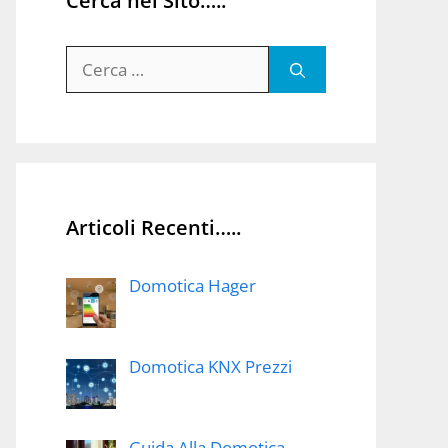
Cerca nel Sito…..
Ricerca
per:
Articoli Recenti…..
Domotica Hager
Domotica KNX Prezzi
Guida Alla Domotica