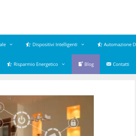
ale
Dispositivi Intelligenti
Automazione D
Risparmio Energetico
Blog
Contatti