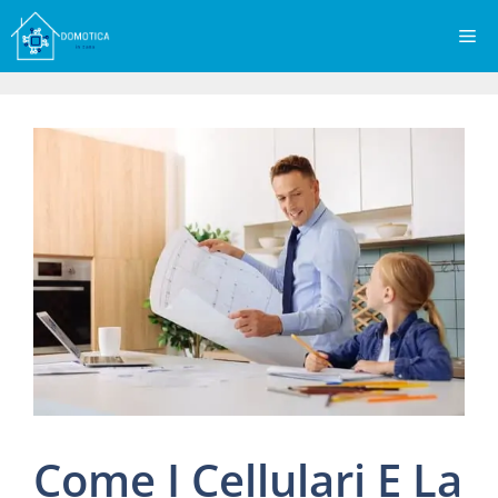
Vai
Me
al
contenuto
Come I Cellulari E La