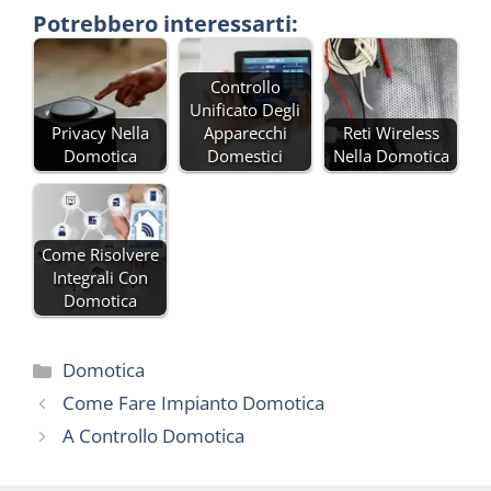
Potrebbero interessarti:
Controllo
Unificato Degli
Privacy Nella
Apparecchi
Reti Wireless
Domotica
Domestici
Nella Domotica
Come Risolvere
Integrali Con
Domotica
Categorie
Domotica
Come Fare Impianto Domotica
A Controllo Domotica