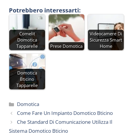
Potrebbero interessarti:
Comelit
Videocamere Di
Domotica
Sicurezza Smart
Tapparelle
Prese Domotica
Home
Domotica
Bticino
Tapparelle
Categorie
Domotica
Come Fare Un Impianto Domotico Bticino
Che Standard Di Comunicazione Utilizza Il
Sistema Domotico Bticino