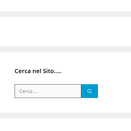
Cerca nel Sito…..
Ricerca
per: