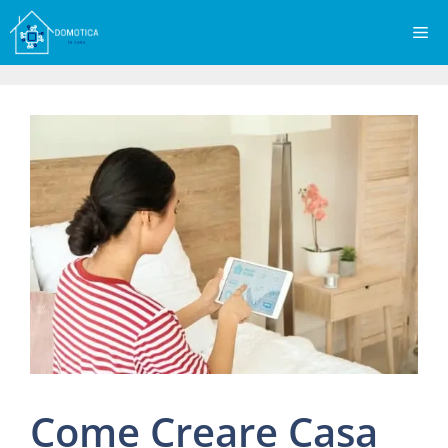
Vai
Me
al
contenuto
Come Creare Casa