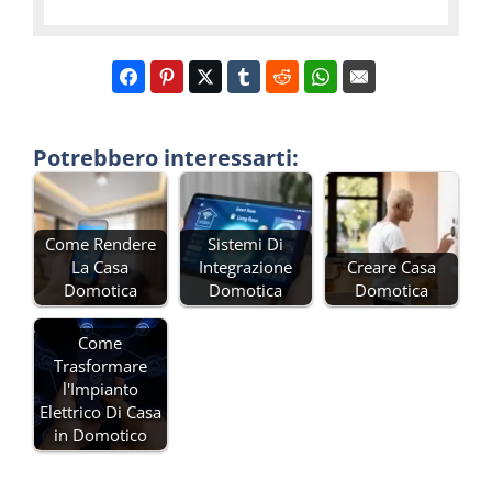
Potrebbero interessarti:
Come Rendere
Sistemi Di
La Casa
Integrazione
Creare Casa
Domotica
Domotica
Domotica
Come
Trasformare
l'Impianto
Elettrico Di Casa
in Domotico