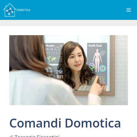
Vai
Me
al
contenuto
Comandi Domotica