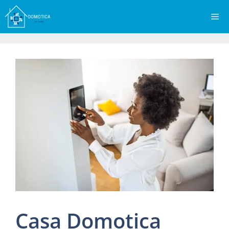
Vai
Me
al
contenuto
Casa Domotica