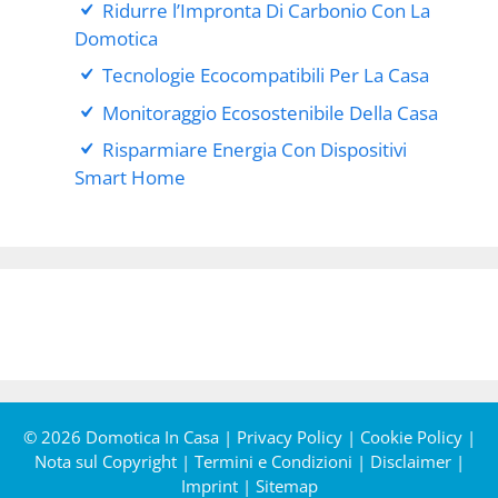
Ridurre l’Impronta Di Carbonio Con La
Domotica
Tecnologie Ecocompatibili Per La Casa
Monitoraggio Ecosostenibile Della Casa
Risparmiare Energia Con Dispositivi
Smart Home
© 2026 Domotica In Casa |
Privacy Policy
|
Cookie Policy
|
Nota sul Copyright
|
Termini e Condizioni
|
Disclaimer
|
Imprint
|
Sitemap