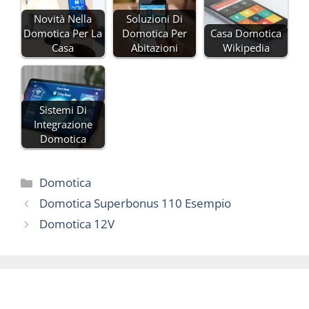
Novità Nella
Soluzioni Di
Domotica Per La
Domotica Per
Casa Domotica
Casa
Abitazioni
Wikipedia
Sistemi Di
Integrazione
Domotica
Categorie
Domotica
Domotica Superbonus 110 Esempio
Domotica 12V