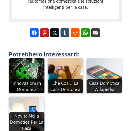
l’automazione domestica e le soluzioni
intelligenti per la casa.
Potrebbero interessarti:
Innovazioni in
Che Cos'E' La
Casa Domotica
Domotica
Casa Domotica
Wikipedia
Novità Nella
Domotica Per La
Casa