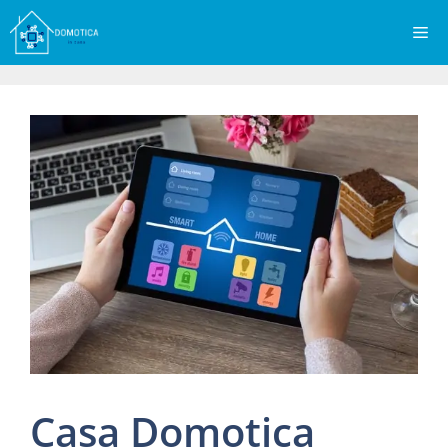
Vai
Me
al
contenuto
Casa Domotica