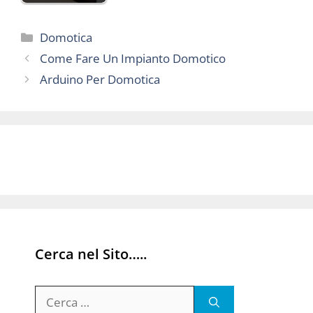
Categorie
Domotica
Come Fare Un Impianto Domotico
Arduino Per Domotica
Cerca nel Sito…..
Ricerca
per: